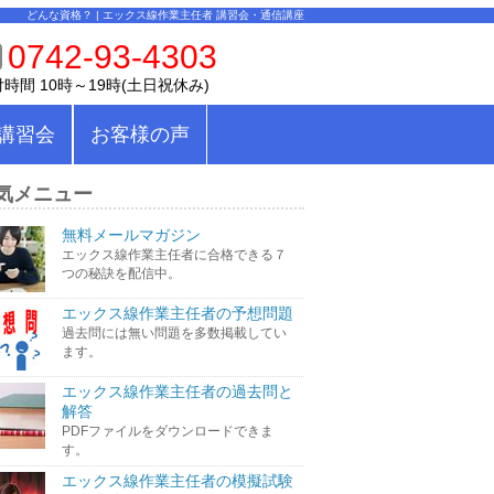
どんな資格？ | エックス線作業主任者 講習会・通信講座
0742-93-4303
時間 10時～19時(土日祝休み)
講習会
お客様の声
気メニュー
無料メールマガジン
エックス線作業主任者に合格できる７
つの秘訣を配信中。
エックス線作業主任者の予想問題
過去問には無い問題を多数掲載してい
ます。
エックス線作業主任者の過去問と
解答
PDFファイルをダウンロードできま
す。
エックス線作業主任者の模擬試験