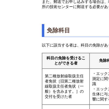
また、郵送でお申し込みする場合は、
所の技術センターに郵送する必要があ
免除科目
以下に該当する者は、科目の免除があ
科目の免除を受けるこ
免除
とができる者
・エック
第二種放射線取扱主任
測定に関
者免状［旧第二種放射
識
線取扱主任者免状（一
・エック
般）を含みます。］の
生体に与
交付を受けた者
響に関す