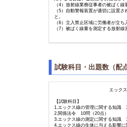
（4）放射線業務従事者の被ばく線
（5）自動警報装置が適切に設置さ
と。
（6）立入禁止区域に労働者が立ち
（7）被ばく線量を測定する放射線
試験科目・出題数（配
エック
【試験科目】
1.エックス線の管理に関する知識 1
2.関係法令 10問（20点）
3.エックス線の測定に関する知識 1
4.エックス線の生体に与える影響に