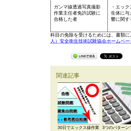
ガンマ線透過写真撮影
・エック
作業主任者免許試験に
生体に与
合格した者
響に関す
科目の免除を受けるためには、書類に
人）安全衛生技術試験協会ホームペー
関連記事
30日でエックス線作業
3つのパターン