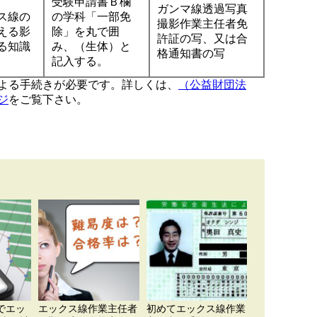
受験申請書Ｂ欄
ガンマ線透過写真
ス線の
の学科「一部免
撮影作業主任者免
える影
除」を丸で囲
許証の写、又は合
る知識
み、（生体）と
格通知書の写
記入する。
よる手続きが必要です。詳しくは、
（公益財団法
ジ
をご覧下さい。
でエッ
エックス線作業主任者
初めてエックス線作業