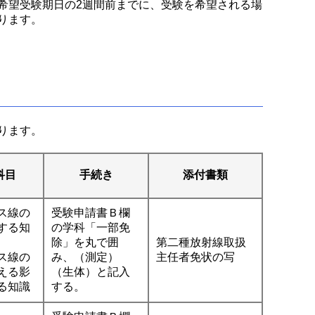
希望受験期日の2週間前までに、受験を希望される場
ります。
ります。
科目
手続き
添付書類
ス線の
受験申請書Ｂ欄
する知
の学科「一部免
除」を丸で囲
第二種放射線取扱
ス線の
み、（測定）
主任者免状の写
える影
（生体）と記入
る知識
する。