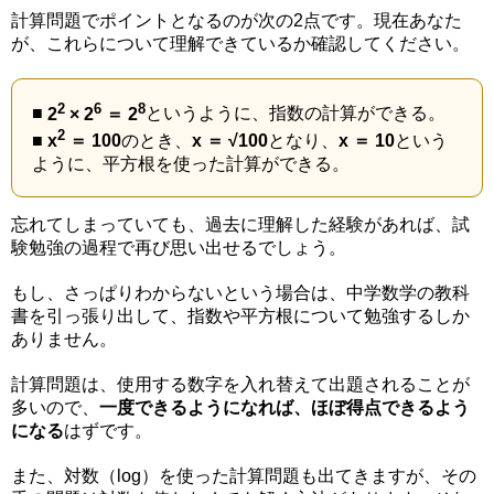
計算問題でポイントとなるのが次の2点です。現在あなた
が、これらについて理解できているか確認してください。
2
6
8
■
2
× 2
＝ 2
というように、指数の計算ができる。
2
■
x
＝ 100
のとき、
x ＝ √100
となり、
x ＝ 10
という
ように、平方根を使った計算ができる。
忘れてしまっていても、過去に理解した経験があれば、試
験勉強の過程で再び思い出せるでしょう。
もし、さっぱりわからないという場合は、中学数学の教科
書を引っ張り出して、指数や平方根について勉強するしか
ありません。
計算問題は、使用する数字を入れ替えて出題されることが
多いので、
一度できるようになれば、ほぼ得点できるよう
になる
はずです。
また、対数（log）を使った計算問題も出てきますが、その