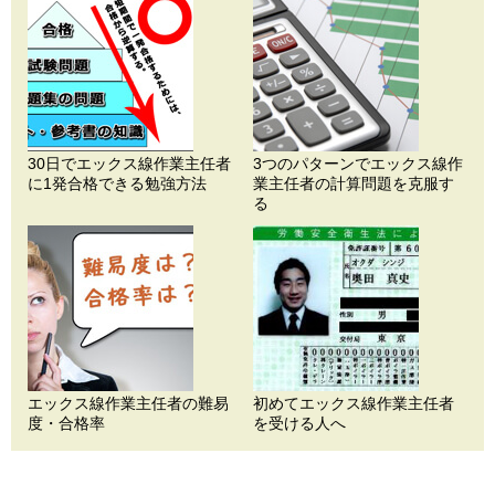
30日でエックス線作業主任者
3つのパターンでエックス線作
に1発合格できる勉強方法
業主任者の計算問題を克服す
る
エックス線作業主任者の難易
初めてエックス線作業主任者
度・合格率
を受ける人へ