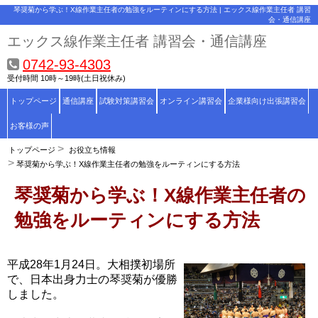
琴奨菊から学ぶ！X線作業主任者の勉強をルーティンにする方法 | エックス線作業主任者 講習
会・通信講座
エックス線作業主任者 講習会・通信講座
0742-93-4303
受付時間 10時～19時(土日祝休み)
トップページ
通信講座
試験対策講習会
オンライン講習会
企業様向け出張講習会
お客様の声
トップページ
お役立ち情報
琴奨菊から学ぶ！X線作業主任者の勉強をルーティンにする方法
琴奨菊から学ぶ！X線作業主任者の
勉強をルーティンにする方法
平成28年1月24日。大相撲初場所
で、日本出身力士の琴奨菊が優勝
しました。