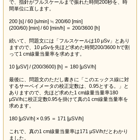
で、指針がフルスケールまで振れた時間200秒を、時
間単位に直します。
200 [s] / 60 [s/min] ≒ 200/60 [min]
(200/60) [min] / 60 [min/h] ＝ 200/3600 [h]
続いて、問題文には「フルスケールは10 μSv」とあり
ますので、10 μSvを先ほど求めた時間200/3600 hで割
って1 cm線量当量率を求めます。
10 [μSV] / (200/3600) [h] ＝ 180 [μSV/h]
最後に、問題文のただし書きに「このエックス線に対
するサーベイメータの校正定数は、0.95とする。」と
ありますので、先ほど求めた1 cm線量当量率180
μSV/hに校正定数0.95を掛けて真の1 cm線量当量率を
求めます。
180 [μSV/h] × 0.95 ＝ 171 [μSV/h]
これで、真の1 cm線量当量率は171 μSV/hだとわかり
ました。