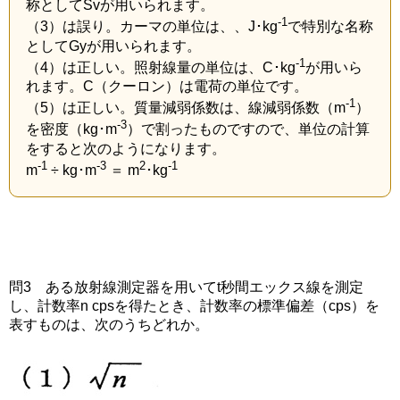
称としてSvが用いられます。
-1
（3）は誤り。カーマの単位は、、J･kg
で特別な名称
としてGyが用いられます。
-1
（4）は正しい。照射線量の単位は、C･kg
が用いら
れます。C（クーロン）は電荷の単位です。
-1
（5）は正しい。質量減弱係数は、線減弱係数（m
）
-3
を密度（kg･m
）で割ったものですので、単位の計算
をすると次のようになります。
-1
-3
2
-1
m
÷ kg･m
＝ m
･kg
問3 ある放射線測定器を用いてt秒間エックス線を測定
し、計数率n cpsを得たとき、計数率の標準偏差（cps）を
表すものは、次のうちどれか。