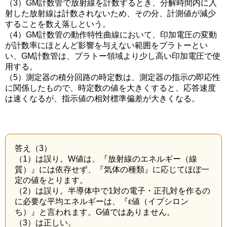
（3）GM計数管で放射線を計数するとき、分解時間内に入
射した放射線は計数されないため、その分、計測値が減少
することを数え落しという。
（4）GM計数管の動作特性曲線において、印加電圧の変動
が計数率にほとんど影響を与えない範囲をプラトーとい
い、GM計数管は、プラトー領域より少し高い印加電圧で使
用する。
（5）測定器の積分回路の時定数は、測定器の指示の即応性
に関係したもので、時定数の値を大きくすると、応答速度
は速くなるが、指示値の相対標準偏差が大きくなる。
答え（3）
（1）は誤り。W値は、『放射線のエネルギー（線
質）』には依存せず、『気体の種類』に応じてほぼ一
定の値をとります。
（2）は誤り。半導体中で1対の電子・正孔対を作るの
に必要な平均エネルギーは、『ε値（イプシロン
ち）』と言われます。G値ではありません。
（3）は正しい。