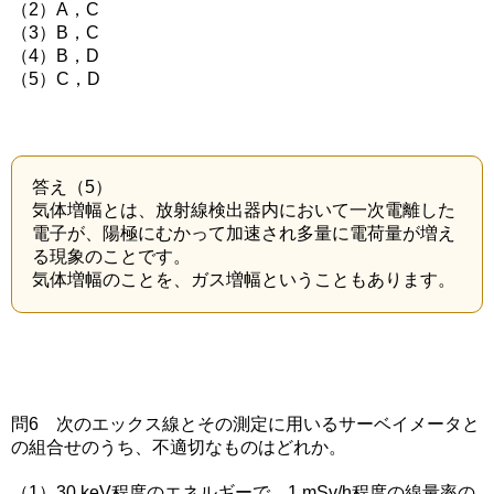
（2）A，C
（3）B，C
（4）B，D
（5）C，D
答え（5）
気体増幅とは、放射線検出器内において一次電離した
電子が、陽極にむかって加速され多量に電荷量が増え
る現象のことです。
気体増幅のことを、ガス増幅ということもあります。
問6 次のエックス線とその測定に用いるサーベイメータと
の組合せのうち、不適切なものはどれか。
（1）30 keV程度のエネルギーで、1 mSv/h程度の線量率の