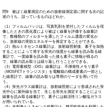
問9 被ばく線量測定のための放射線測定器に関する次の記
述のうち、誤っているものはどれか。
（1）フィルムバッジは、写真乳剤を塗付したフィルムを現
像したときの黒化度により被ばく線量を評価する線量計
で、数種類のフィルターを通したフィルム濃度の変化か
ら、放射線の実効エネルギーを推定することができる。
（2）熱ルミネセンス線量計は、放射線照射後、素子を加熱
することによって発する蛍光の強度から線量を読み取る線
量計で、一度線量を読み取った後も素子に情報が残るの
で、線量の読み取りは繰り返し行うことができる。
（3）電荷蓄積型（DIS）線量計は、不揮発性メモリ素子
（MOSFETトランジスタ）を電離箱の構成要素の一部とし
た線景計で、線量の読み取りは専用のリーダを用いて行
う。
（4）蛍光ガラス線量計は、放射線照射により形成された蛍
光中心に紫外線を当て、生じる蛍光を測定することにより
線量を読み取る線量計で、素子には銀活性リン酸塩ガラス
が用いられている。
（5）光刺激ルミネセンス線量計は、輝尽性蛍光を利用した