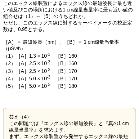
このエックス線装置によるエックス線の最短波長に最も近
い値及びこの場所における1 cm線量当量率に最も近い値の
組合せは（1）～（5）のうちどれか。
ただし、このエックス線に対するサーベイメータの校正定
数は、0.95とする。
［A］＝ 最短波長（nm）、［B］＝ 1 cm線量当量率
（μSv/h）
-3
（1）［A］1.3 × 10
［B］160
-3
（2）［A］2.5 × 10
［B］160
-3
（3）［A］2.5 × 10
［B］170
-3
（4）［A］5.0 × 10
［B］170
-3
（5）［A］5.0 × 10
［B］180
答え（4）
この問題では『エックス線の最短波長』と『真の1 cm
線量当量率』を求めます。
まず、エックス線装置から発生するエックス線の最短