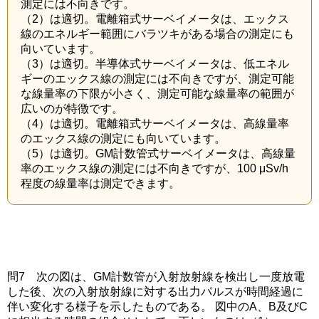
測定には不向きです。
（2）は適切。電離箱式サーベイメータは、エックス
線のエネルギー範囲にバラツキがある場合の測定にも
向いています。
（3）は適切。半導体式サーベイメータは、低エネル
ギーのエックス線の測定には不向きですが、測定可能
な線量率の下限が小さく、測定可能な線量率の範囲が
広いのが特徴です。
（4）は適切。電離箱式サーベイメータは、高線量率
のエックス線の測定にも向いています。
（5）は適切。GM計数管式サーベイメータは、高線量
率のエックス線の測定には不向きですが、100 μSv/h
程度の線量率は測定できます。
問7 次の図は、GM計数管が入射放射線を検出し一度放電
した後、次の入射放射線に対する出力パルスが時間経過に
伴い変化する様子を示したものである。 図中のA、B及びC